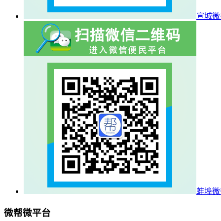
宣城微
蚌埠微
微帮微平台