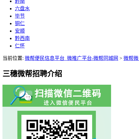
黔南
六盘水
毕节
铜仁
安顺
黔西南
仁怀
当前位置:
微帮便民信息平台_微推广平台-微帮同城网
>
微帮微
三穗微帮招聘介绍