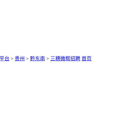
平台
>
贵州
>
黔东南
>
三穗微帮招聘
首页