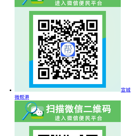
宣城
微帮港