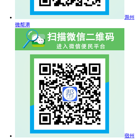
滁州
微帮港
宿州