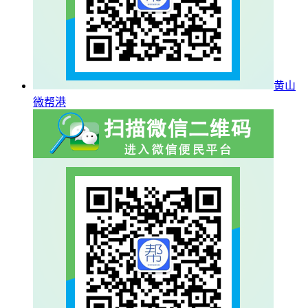
黄山
微帮港