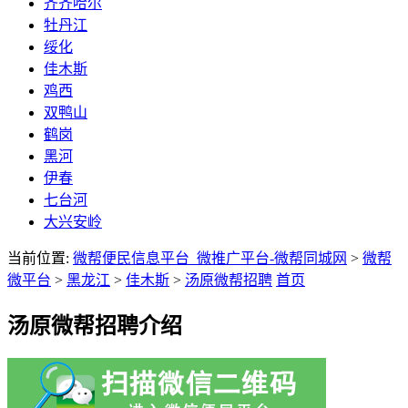
齐齐哈尔
牡丹江
绥化
佳木斯
鸡西
双鸭山
鹤岗
黑河
伊春
七台河
大兴安岭
当前位置:
微帮便民信息平台_微推广平台-微帮同城网
>
微帮
微平台
>
黑龙江
>
佳木斯
>
汤原微帮招聘
首页
汤原微帮招聘介绍