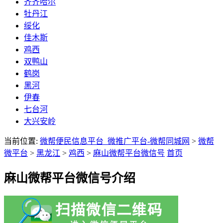
齐齐哈尔
牡丹江
绥化
佳木斯
鸡西
双鸭山
鹤岗
黑河
伊春
七台河
大兴安岭
当前位置:
微帮便民信息平台_微推广平台-微帮同城网
>
微帮
微平台
>
黑龙江
>
鸡西
>
麻山微帮平台微信号
首页
麻山微帮平台微信号介绍