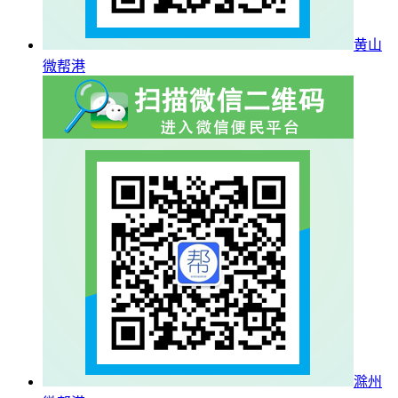
黄山
微帮港
滁州