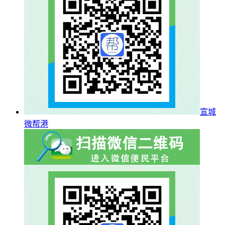
宣城
微帮港