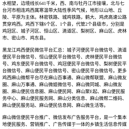
水相望，边境线长641千米，西、南与牡丹江市接壤，北与七
台河市相连鸡西属寒温带大陆性季风气候，地形以山地、丘
陵、平原为主体。林密铁路、城鸡铁路，鹤大、鸡虎高速公路
贯穿鸡西。鸡西下辖6个区、1个县，代管2个县级市，分别是
鸡冠区、城子河区、恒山区、滴道区、梨树区、麻山区、虎林
市、密山市、鸡东县。
黑龙江鸡西便民微信平台汇总：城子河便民平台微信号、滴道
便民平台微信号、恒山便民平台微信号、虎林便民平台微信
号、鸡东便民平台微信号、鸡冠便民平台微信号、梨树便民平
台微信号、麻山便民平台微信号、密山便民平台微信号。更多
鸡西麻山微帮平台尽在麻山百事通、麻山微帮联盟、麻山微友
圈、麻山万事通、麻山微姐微信号、麻山微同城、麻山微友
圈、麻山便民信息圈、麻山便民网、麻山聚E起、麻山便民服
务中心、麻山便民服务网、麻山分类信息、麻山微帮二维码、
麻山便民服务站、麻山便民信息网、麻山微生活等。
麻山微信便民平台推广、微信发布广告服务平台，是一个集本
地便民服务、营销推广、广告传媒于一体的乡镇生活信息传媒