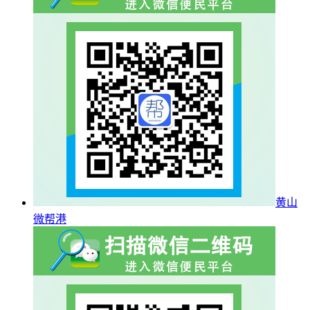
黄山
微帮港