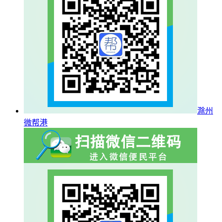
滁州
微帮港