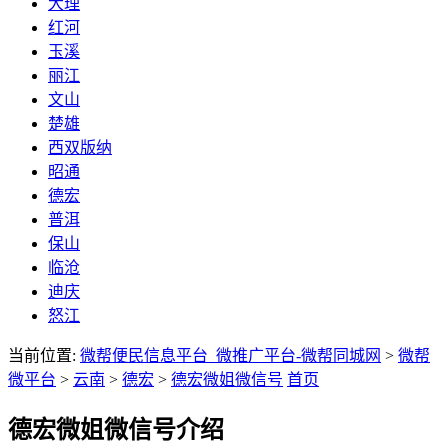
大理
红河
玉溪
丽江
文山
楚雄
西双版纳
昭通
德宏
普洱
保山
临沧
迪庆
怒江
当前位置:
微帮便民信息平台_微推广平台-微帮同城网
>
微帮
微平台
>
云南
>
德宏
>
德宏微姐微信号
首页
德宏微姐微信号介绍