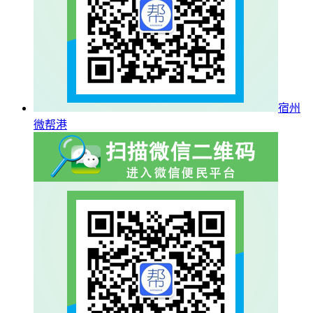
宿州
微帮港