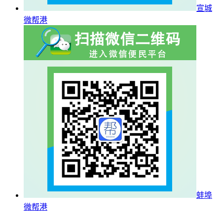
宣城
微帮港
蚌埠
微帮港