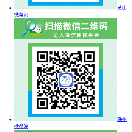
黄山
微帮港
滁州
微帮港