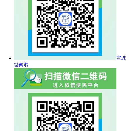
宣城
微帮港