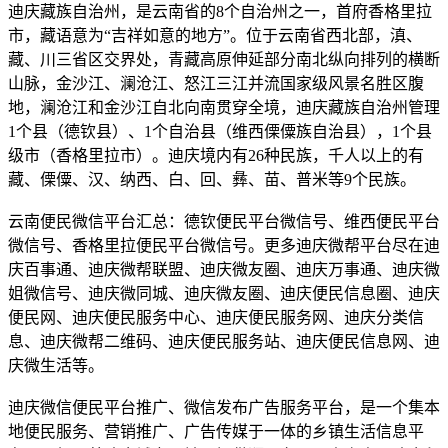
迪庆藏族自治州，是云南省的8个自治州之一，首府香格里拉
市，藏语意为“吉祥如意的地方”。位于云南省西北部，滇、
藏、川三省区交界处，青藏高原伸延部分南北纵向排列的横断
山脉，金沙江、澜沧江、怒江三江并流国家级风景名胜区腹
地，澜沧江和金沙江自北向南贯穿全境，迪庆藏族自治州管理
1个县（德钦县）、1个自治县（维西傈僳族自治县），1个县
级市（香格里拉市）。迪庆境内有26种民族，千人以上的有
藏、傈僳、汉、纳西、白、回、彝、苗、普米等9个民族。
云南便民微信平台汇总：德钦便民平台微信号、维西便民平台
微信号、香格里拉便民平台微信号。更多迪庆微帮平台尽在迪
庆百事通、迪庆微帮联盟、迪庆微友圈、迪庆万事通、迪庆微
姐微信号、迪庆微同城、迪庆微友圈、迪庆便民信息圈、迪庆
便民网、迪庆便民服务中心、迪庆便民服务网、迪庆分类信
息、迪庆微帮二维码、迪庆便民服务站、迪庆便民信息网、迪
庆微生活等。
迪庆微信便民平台推广、微信发布广告服务平台，是一个集本
地便民服务、营销推广、广告传媒于一体的乡镇生活信息平