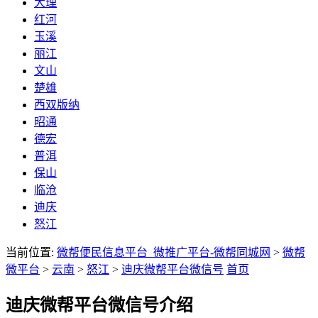
大理
红河
玉溪
丽江
文山
楚雄
西双版纳
昭通
德宏
普洱
保山
临沧
迪庆
怒江
当前位置:
微帮便民信息平台_微推广平台-微帮同城网
>
微帮
微平台
>
云南
>
怒江
>
迪庆微帮平台微信号
首页
迪庆微帮平台微信号介绍