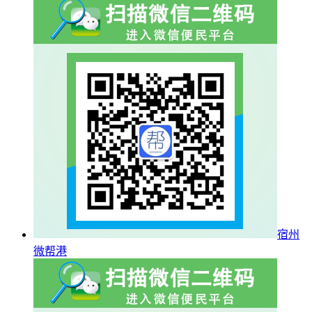
宿州
微帮港