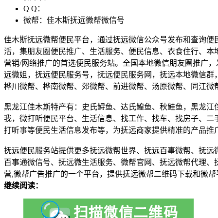
Q Q：
微帮：佳木斯抚远微帮微信号
佳木斯抚远微帮便民平台，通过抚远微信公众号发布和查询便
活，集朋友圈便民推广、生活服务、便民信息、衣食住行、本
营销/网络推广的首选便民服务站。全国本地微信朋友圈推广
远微姐，抚远便民服务号，抚远便民服务网，抚远本地微信群
桦川微帮、桦南微帮、郊微帮、前进微帮、汤原微帮、同江微
黑龙江佳木斯特产有：史氏鲟鱼、达氏鳇鱼、秋鲑鱼，黑龙江
我，微打听便民平台、生活信息、找工作、找车、找房子、二
打听事等便民生活信息发布等，为抚远商家提供精准的产品推
抚远便民服务站提供更多抚远微帮世界、抚远百事微帮、抚远微
百事通微信号、抚远微生活服务、微帮官网、抚远微帮代理、
营,微帮广告推广的一个平台，提供抚远微帮二维码下载和微帮
继续阅读：