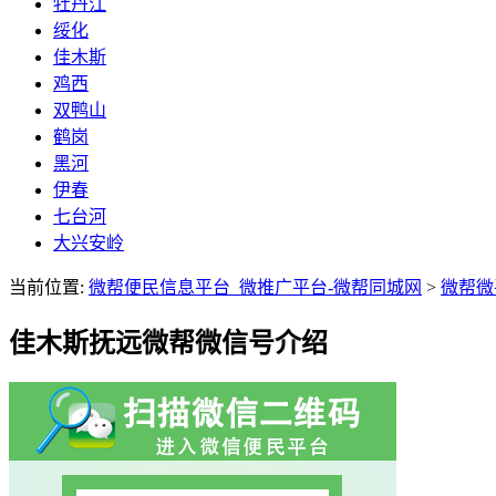
牡丹江
绥化
佳木斯
鸡西
双鸭山
鹤岗
黑河
伊春
七台河
大兴安岭
当前位置:
微帮便民信息平台_微推广平台-微帮同城网
>
微帮微
佳木斯抚远微帮微信号介绍