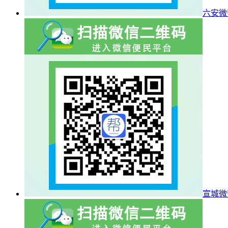
六安微
宣城微