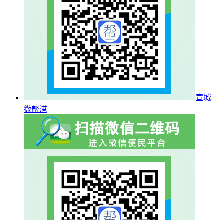
宣城
微帮港