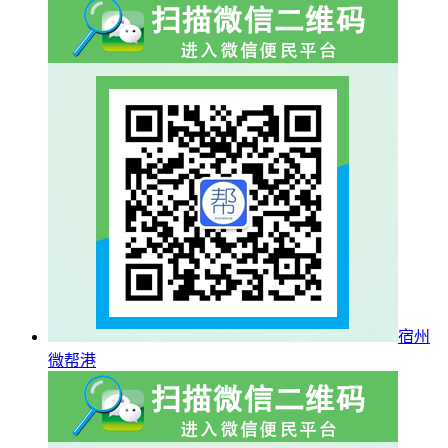
宿州
微帮港