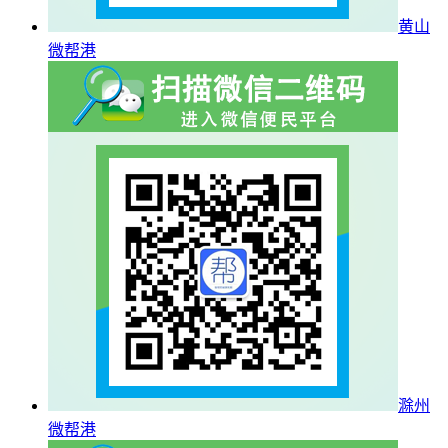
黄山
微帮港
滁州
微帮港