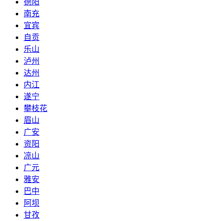
德阳
南充
宜宾
自贡
乐山
泸州
达州
内江
遂宁
攀枝花
眉山
广安
资阳
凉山
广元
雅安
巴中
阿坝
甘孜