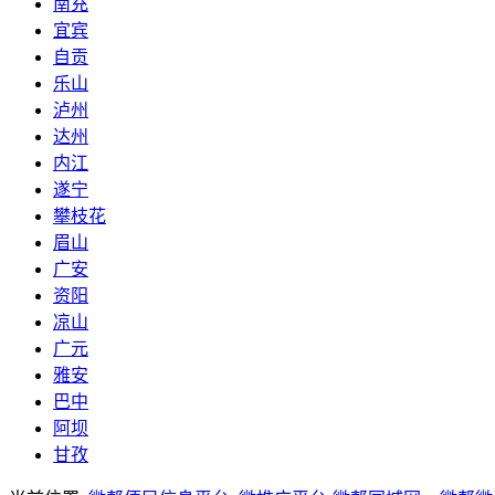
南充
宜宾
自贡
乐山
泸州
达州
内江
遂宁
攀枝花
眉山
广安
资阳
凉山
广元
雅安
巴中
阿坝
甘孜