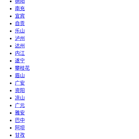
德阳
南充
宜宾
自贡
乐山
泸州
达州
内江
遂宁
攀枝花
眉山
广安
资阳
凉山
广元
雅安
巴中
阿坝
甘孜