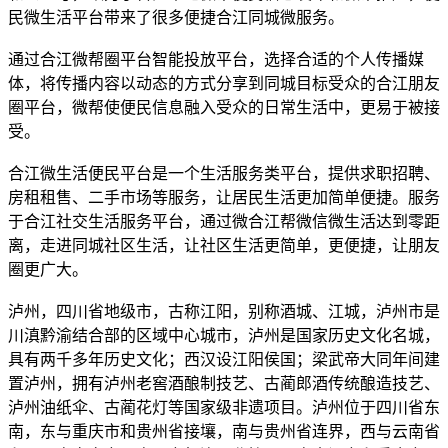
民微生活平台带来了很多便捷合江同城微服务。
通过合江微帮圈平台智能投放平台，选择合适的个人传播媒
体，将传播内容以动态的方式分享到同城目标受众的合江朋友
圈平台，微帮使便民信息融入受众的日常生活中，更易于被接
受。
合江微生活便民平台是一个生活服务类平台，提供求职招聘、
房租租售、二手市场等服务，让居民生活更加简单便捷。服务
于合江社交生活服务平台，通过微合江帮微信微生活达到零距
离，走进同城社区生活，让社区生活更简单，更便捷，让朋友
圈更广大。
泸州，四川省地级市，古称江阳，别称酒城、江城，泸州市是
川滇黔渝结合部的区域中心城市，泸州是国家历史文化名城，
具有两千多年历史文化；西汉设江阳侯国；梁武帝大同年间建
置泸州，拥有泸州老窖酒酿制技艺、古蔺郎酒传统酿造技艺、
泸州油纸伞、古蔺花灯等国家级非遗项目。泸州位于四川省东
南，东与重庆市和贵州省接壤，南与贵州省连界，西与云南省