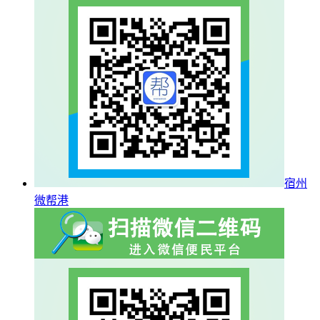
宿州
微帮港