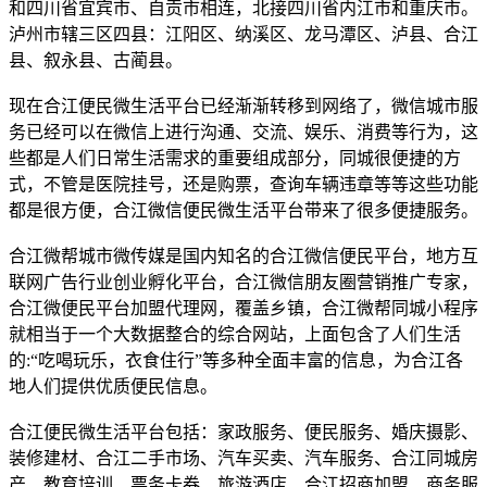
和四川省宜宾市、自贡市相连，北接四川省内江市和重庆市。
泸州市辖三区四县：江阳区、纳溪区、龙马潭区、泸县、合江
县、叙永县、古蔺县。
现在合江便民微生活平台已经渐渐转移到网络了，微信城市服
务已经可以在微信上进行沟通、交流、娱乐、消费等行为，这
些都是人们日常生活需求的重要组成部分，同城很便捷的方
式，不管是医院挂号，还是购票，查询车辆违章等等这些功能
都是很方便，合江微信便民微生活平台带来了很多便捷服务。
合江微帮城市微传媒是国内知名的合江微信便民平台，地方互
联网广告行业创业孵化平台，合江微信朋友圈营销推广专家，
合江微便民平台加盟代理网，覆盖乡镇，合江微帮同城小程序
就相当于一个大数据整合的综合网站，上面包含了人们生活
的:“吃喝玩乐，衣食住行”等多种全面丰富的信息，为合江各
地人们提供优质便民信息。
合江便民微生活平台包括：家政服务、便民服务、婚庆摄影、
装修建材、合江二手市场、汽车买卖、汽车服务、合江同城房
产、教育培训、票务卡券、旅游酒店、合江招商加盟、商务服