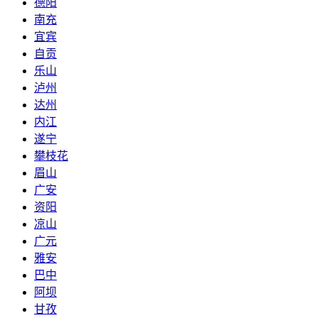
德阳
南充
宜宾
自贡
乐山
泸州
达州
内江
遂宁
攀枝花
眉山
广安
资阳
凉山
广元
雅安
巴中
阿坝
甘孜