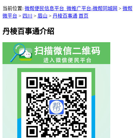
当前位置:
微帮便民信息平台_微推广平台-微帮同城网
>
微帮
微平台
>
四川
>
眉山
>
丹棱百事通
首页
丹棱百事通介绍