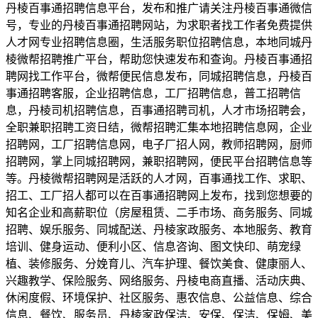
丹棱百事通招聘信息平台，发布和推广请关注丹棱百事通微信
号，专业的丹棱百事通招聘网站，为求职者找工作者免费提供
人才网专业招聘信息圈，生活服务职位招聘信息，本地同城丹
棱微帮招聘推广平台，帮助您快速发布和查询。丹棱百事通招
聘网找工作平台，微帮便民信息发布，同城招聘信息，丹棱百
事通招聘客服，企业招聘信息，工厂招聘信息，普工招聘信
息，丹棱司机招聘信息，百事通招聘司机，人才市场招聘会，
全职兼职招聘工资日结，微帮招聘汇集本地招聘信息网，企业
招聘网，工厂招聘信息网，电子厂招人网，教师招聘网，厨师
招聘网，掌上同城招聘网，兼职招聘网，便民平台招聘信息等
等。丹棱微帮招聘网是活跃的人才网，百事通找工作、求职、
招工、工厂招人都可以在百事通招聘网上发布，找到您想要的
知名企业和高薪职位（房屋租赁、二手市场、商务服务、同城
招聘、娱乐服务、同城配送、丹棱家政服务、本地服务、教育
培训、健身运动、便利小区、信息咨询、图文快印、萌宠绿
植、装修服务、分娩育儿、汽车护理、餐饮美食、健康丽人、
兴趣教学、保险服务、网络服务、丹棱电商直播、活动庆典、
休闲度假、环境保护、社区服务、惠农信息、公益信息、综合
信息、餐饮、服务员、丹棱家政保洁、安保、保洁、保姆、美