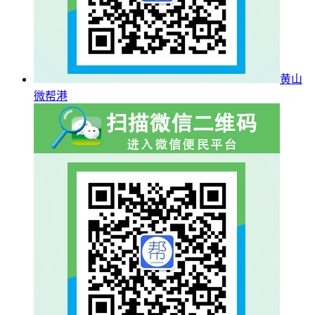
黄山
微帮港