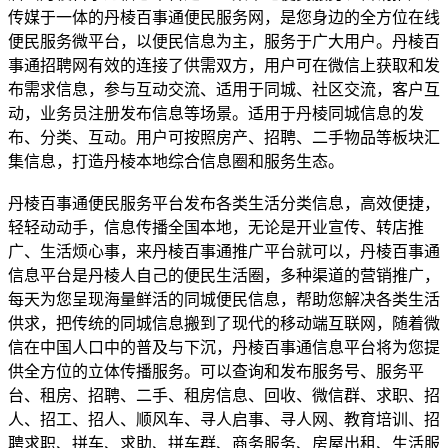
传媒于一体的丹棱百事通便民服务网，是您身边的全方位在线
便民服务微平台，以便民信息为主，服务于广大用户。丹棱百
事通招聘网有效的连接了供需双方，用户可在微信上获取和发
布需求信息，参与互动交流、适用于同城、社区交流，客户互
动，业务员注册发布信息等场景。适用于丹棱同城信息的发
布、分类、互动。用户可按照房产、招聘、二手物品等板块汇
集信息，打造丹棱本地综合信息圈和服务生态。
丹棱百事通便民服务平台发布各类生活分类信息，高效便捷，
轻轻动动手，信息传播全国本地，无论是开业宣传、转店推
广、生活烦心事，来丹棱百事通推广平台就可以，丹棱百事通
信息平台是丹棱人自己的便民生活圈，多种渠道的营销推广，
每天为您呈现海量鲜活的同城便民信息，帮助您解决各类生活
供求，把传统的同城信息搬到了现代的移动端互联网，随着微
信在中国人口中的普及与下沉，丹棱百事通信息平台将为您提
供全方位的立体传播服务。可以查询和发布服务号、服务平
台、租房、招聘、二手、租房信息、回收、微信群、求职、招
人、招工、招人、顺风车、寻人启事、寻人网、教育培训、招
聘求职、拼车、求助、拼车群、商务服务、房屋出租、生活服