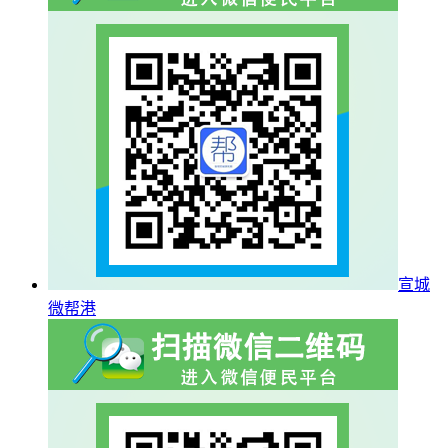
宣城
微帮港