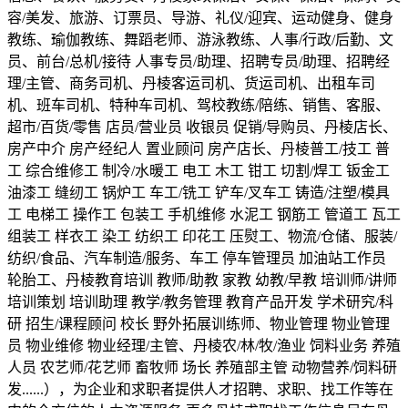
容/美发、旅游、订票员、导游、礼仪/迎宾、运动健身、健身
教练、瑜伽教练、舞蹈老师、游泳教练、人事/行政/后勤、文
员、前台/总机/接待 人事专员/助理、招聘专员/助理、招聘经
理/主管、商务司机、丹棱客运司机、货运司机、出租车司
机、班车司机、特种车司机、驾校教练/陪练、销售、客服、
超市/百货/零售 店员/营业员 收银员 促销/导购员、丹棱店长、
房产中介 房产经纪人 置业顾问 房产店长、丹棱普工/技工 普
工 综合维修工 制冷/水暖工 电工 木工 钳工 切割/焊工 钣金工
油漆工 缝纫工 锅炉工 车工/铣工 铲车/叉车工 铸造/注塑/模具
工 电梯工 操作工 包装工 手机维修 水泥工 钢筋工 管道工 瓦工
组装工 样衣工 染工 纺织工 印花工 压熨工、物流/仓储、服装/
纺织/食品、汽车制造/服务、车工 停车管理员 加油站工作员
轮胎工、丹棱教育培训 教师/助教 家教 幼教/早教 培训师/讲师
培训策划 培训助理 教学/教务管理 教育产品开发 学术研究/科
研 招生/课程顾问 校长 野外拓展训练师、物业管理 物业管理
员 物业维修 物业经理/主管、丹棱农/林/牧/渔业 饲料业务 养殖
人员 农艺师/花艺师 畜牧师 场长 养殖部主管 动物营养/饲料研
发......），为企业和求职者提供人才招聘、求职、找工作等在