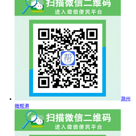
滁州
微帮港