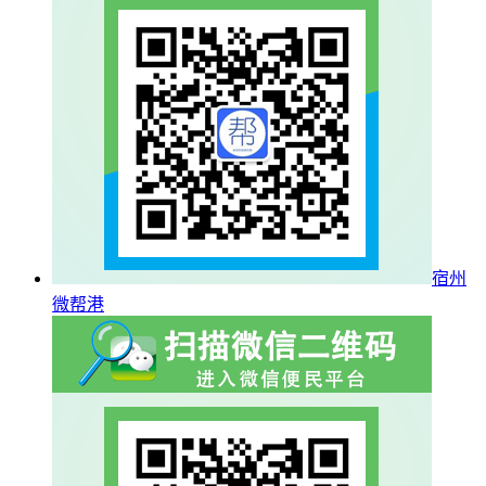
宿州
微帮港