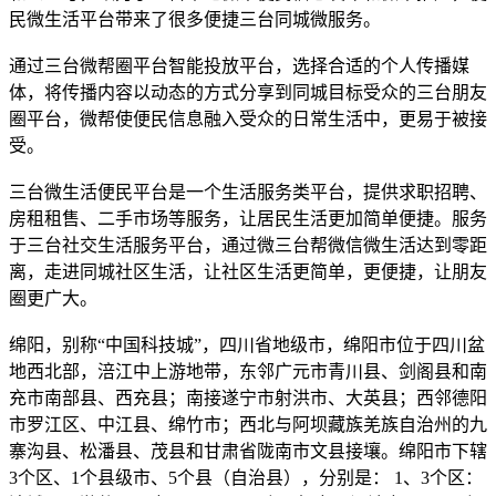
民微生活平台带来了很多便捷三台同城微服务。
通过三台微帮圈平台智能投放平台，选择合适的个人传播媒
体，将传播内容以动态的方式分享到同城目标受众的三台朋友
圈平台，微帮使便民信息融入受众的日常生活中，更易于被接
受。
三台微生活便民平台是一个生活服务类平台，提供求职招聘、
房租租售、二手市场等服务，让居民生活更加简单便捷。服务
于三台社交生活服务平台，通过微三台帮微信微生活达到零距
离，走进同城社区生活，让社区生活更简单，更便捷，让朋友
圈更广大。
绵阳，别称“中国科技城”，四川省地级市，绵阳市位于四川盆
地西北部，涪江中上游地带，东邻广元市青川县、剑阁县和南
充市南部县、西充县；南接遂宁市射洪市、大英县；西邻德阳
市罗江区、中江县、绵竹市；西北与阿坝藏族羌族自治州的九
寨沟县、松潘县、茂县和甘肃省陇南市文县接壤。绵阳市下辖
3个区、1个县级市、5个县（自治县），分别是： 1、3个区：