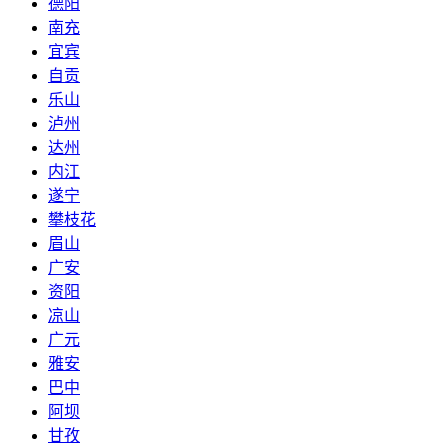
德阳
南充
宜宾
自贡
乐山
泸州
达州
内江
遂宁
攀枝花
眉山
广安
资阳
凉山
广元
雅安
巴中
阿坝
甘孜