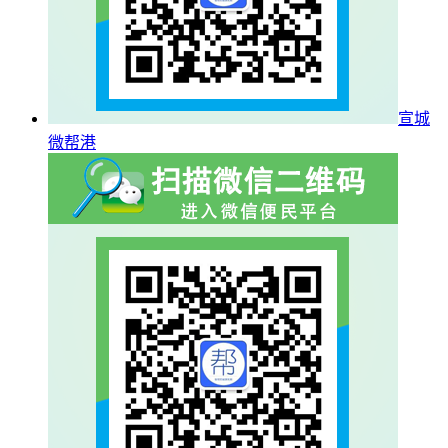
宣城
微帮港