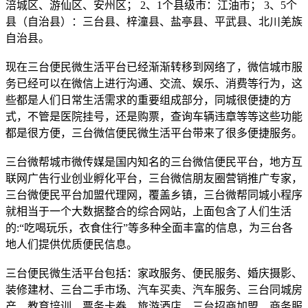
涪城区、游仙区、安州区； 2、1个县级市：江油市； 3、5个
县（自治县）：三台县、梓潼县、盐亭县、平武县、北川羌族
自治县。
现在三台便民微生活平台已经渐渐转移到网络了，微信城市服
务已经可以在微信上进行沟通、交流、娱乐、消费等行为，这
些都是人们日常生活需求的重要组成部分，同城很便捷的方
式，不管是医院挂号，还是购票，查询车辆违章等等这些功能
都是很方便，三台微信便民微生活平台带来了很多便捷服务。
三台微帮城市微传媒是国内知名的三台微信便民平台，地方互
联网广告行业创业孵化平台，三台微信朋友圈营销推广专家，
三台微便民平台加盟代理网，覆盖乡镇，三台微帮同城小程序
就相当于一个大数据整合的综合网站，上面包含了人们生活
的:“吃喝玩乐，衣食住行”等多种全面丰富的信息，为三台各
地人们提供优质便民信息。
三台便民微生活平台包括：家政服务、便民服务、婚庆摄影、
装修建材、三台二手市场、汽车买卖、汽车服务、三台同城房
产、教育培训、票务卡券、旅游酒店、三台招商加盟、商务服