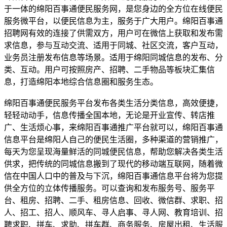
于一体的绵阳百事通便民服务网，是您身边的全方位在线便民
服务微平台，以便民信息为主，服务于广大用户。绵阳百事通
招聘网有效的连接了供需双方，用户可在微信上获取和发布需
求信息，参与互动交流、适用于同城、社区交流，客户互动，
业务员注册发布信息等场景。适用于绵阳同城信息的发布、分
类、互动。用户可按照房产、招聘、二手物品等板块汇集信
息，打造绵阳本地综合信息圈和服务生态。
绵阳百事通便民服务平台发布各类生活分类信息，高效便捷，
轻轻动动手，信息传播全国本地，无论是开业宣传、转店推
广、生活烦心事，来绵阳百事通推广平台就可以，绵阳百事通
信息平台是绵阳人自己的便民生活圈，多种渠道的营销推广，
每天为您呈现海量鲜活的同城便民信息，帮助您解决各类生活
供求，把传统的同城信息搬到了现代的移动端互联网，随着微
信在中国人口中的普及与下沉，绵阳百事通信息平台将为您提
供全方位的立体传播服务。可以查询和发布服务号、服务平
台、租房、招聘、二手、租房信息、回收、微信群、求职、招
人、招工、招人、顺风车、寻人启事、寻人网、教育培训、招
聘求职、拼车、求助、拼车群、商务服务、房屋出租、生活服