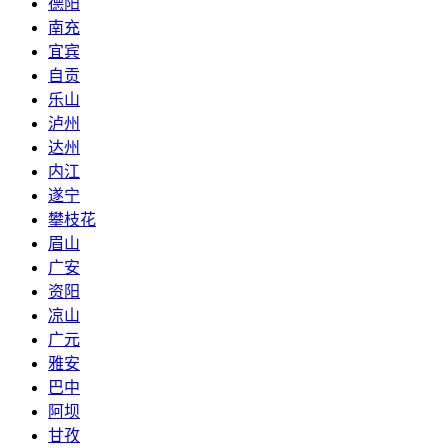
德阳
南充
宜宾
自贡
乐山
泸州
达州
内江
遂宁
攀枝花
眉山
广安
资阳
凉山
广元
雅安
巴中
阿坝
甘孜