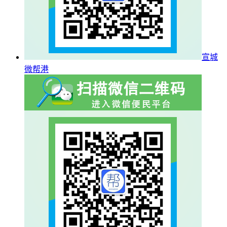
宣城
微帮港