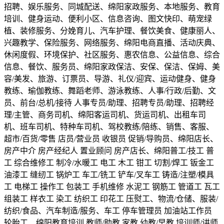
招聘、娱乐服务、同城配送、绵阳家政服务、本地服务、教育
培训、健身运动、便利小区、信息咨询、图文快印、萌宠绿
植、装修服务、分娩育儿、汽车护理、餐饮美食、健康丽人、
兴趣教学、保险服务、网络服务、绵阳电商直播、活动庆典、
休闲度假、环境保护、社区服务、惠农信息、公益信息、综合
信息、餐饮、服务员、绵阳家政保洁、安保、保洁、保姆、美
容/美发、旅游、订票员、导游、礼仪/迎宾、运动健身、健身
教练、瑜伽教练、舞蹈老师、游泳教练、人事/行政/后勤、文
员、前台/总机/接待 人事专员/助理、招聘专员/助理、招聘经
理/主管、商务司机、绵阳客运司机、货运司机、出租车司
机、班车司机、特种车司机、驾校教练/陪练、销售、客服、
超市/百货/零售 店员/营业员 收银员 促销/导购员、绵阳店长、
房产中介 房产经纪人 置业顾问 房产店长、绵阳普工/技工 普
工 综合维修工 制冷/水暖工 电工 木工 钳工 切割/焊工 钣金工
油漆工 缝纫工 锅炉工 车工/铣工 铲车/叉车工 铸造/注塑/模具
工 电梯工 操作工 包装工 手机维修 水泥工 钢筋工 管道工 瓦工
组装工 样衣工 染工 纺织工 印花工 压熨工、物流/仓储、服装/
纺织/食品、汽车制造/服务、车工 停车管理员 加油站工作员
轮胎工、绵阳教育培训 教师/助教 家教 幼教/早教 培训师/讲师