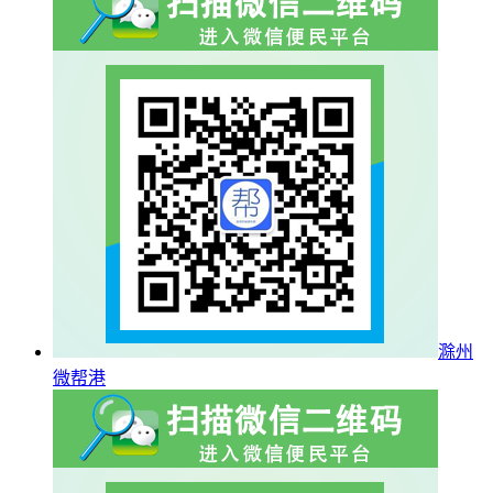
滁州
微帮港