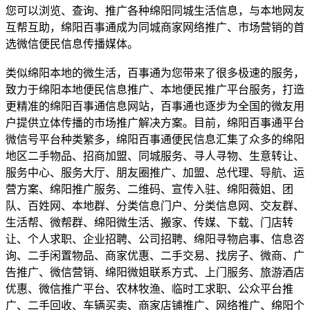
您可以浏览、查询、推广各种绵阳同城生活信息，与本地网友
互帮互助，绵阳百事通成为同城商家网络推广、市场营销的首
选微信便民信息传播媒体。
类似绵阳本地的微生活，百事通为您带来了很多极速的服务，
致力于绵阳本地便民信息推广、本地便民推广平台服务，打造
更精准的绵阳百事通信息网站，百事通也逐步为全国的微友用
户提供立体传播的市场推广解决方案。目前，绵阳百事通平台
微信号平台种类繁多，绵阳百事通便民信息汇集了众多的绵阳
地区二手物品、招商加盟、同城服务、寻人寻物、生意转让、
服务中心、服务大厅、朋友圈推广、加盟、总代理、导航、运
营方案、绵阳推广服务、二维码、宣传入驻、绵阳薇姐、团
队、百姓网、本地群、分类信息门户、分类信息网、交友群、
生活帮、微帮群、绵阳微生活、搬家、传媒、下载、门店转
让、个人求职、企业招聘、公司招聘、绵阳寻物启事、信息咨
询、二手闲置物品、商家优惠、二手交易、找房子、微商、广
告推广、微信营销、绵阳微姐联系方式、上门服务、旅游酒店
优惠、微信推广平台、农林牧渔、临时工求职、公众平台推
广、二手回收、车辆买卖、商家店铺推广、网络推广、绵阳个