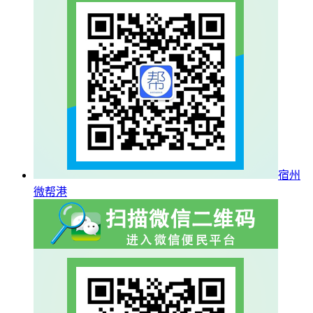
宿州
微帮港