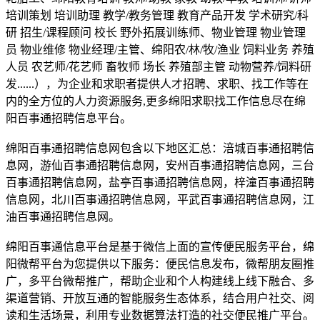
培训策划 培训助理 教学/教务管理 教育产品开发 学术研究/科
研 招生/课程顾问 校长 野外拓展训练师、物业管理 物业管理
员 物业维修 物业经理/主管、绵阳农/林/牧/渔业 饲料业务 养殖
人员 农艺师/花艺师 畜牧师 场长 养殖部主管 动物营养/饲料研
发......），为企业和求职者提供人才招聘、求职、找工作等在
内的全方位的人力资源服务,更多绵阳求职找工作信息尽在绵
阳百事通招聘信息平台。
绵阳百事通招聘信息网包含以下地区汇总：涪城百事通招聘信
息网，游仙百事通招聘信息网，安州百事通招聘信息网，三台
百事通招聘信息网，盐亭百事通招聘信息网，梓潼百事通招聘
信息网，北川百事通招聘信息网，平武百事通招聘信息网，江
油百事通招聘信息网。
绵阳百事通信息平台是基于微信上面的宣传便民服务平台，绵
阳微帮平台为您提供以下服务：便民信息发布，微帮朋友圈推
广，多平台微帮推广，帮助企业和个人构建线上线下融合、多
渠道营销、开放互通的智能服务生态体系，结合用户社交、阅
读和生活场景，利用专业数据算法打造的社交便民推广平台。