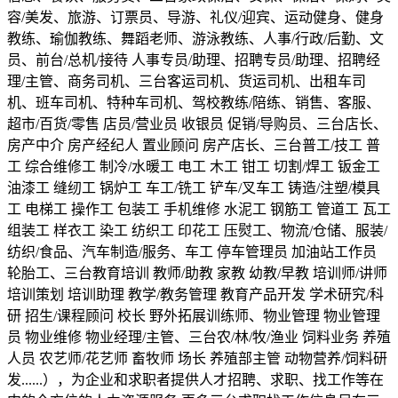
容/美发、旅游、订票员、导游、礼仪/迎宾、运动健身、健身
教练、瑜伽教练、舞蹈老师、游泳教练、人事/行政/后勤、文
员、前台/总机/接待 人事专员/助理、招聘专员/助理、招聘经
理/主管、商务司机、三台客运司机、货运司机、出租车司
机、班车司机、特种车司机、驾校教练/陪练、销售、客服、
超市/百货/零售 店员/营业员 收银员 促销/导购员、三台店长、
房产中介 房产经纪人 置业顾问 房产店长、三台普工/技工 普
工 综合维修工 制冷/水暖工 电工 木工 钳工 切割/焊工 钣金工
油漆工 缝纫工 锅炉工 车工/铣工 铲车/叉车工 铸造/注塑/模具
工 电梯工 操作工 包装工 手机维修 水泥工 钢筋工 管道工 瓦工
组装工 样衣工 染工 纺织工 印花工 压熨工、物流/仓储、服装/
纺织/食品、汽车制造/服务、车工 停车管理员 加油站工作员
轮胎工、三台教育培训 教师/助教 家教 幼教/早教 培训师/讲师
培训策划 培训助理 教学/教务管理 教育产品开发 学术研究/科
研 招生/课程顾问 校长 野外拓展训练师、物业管理 物业管理
员 物业维修 物业经理/主管、三台农/林/牧/渔业 饲料业务 养殖
人员 农艺师/花艺师 畜牧师 场长 养殖部主管 动物营养/饲料研
发......），为企业和求职者提供人才招聘、求职、找工作等在