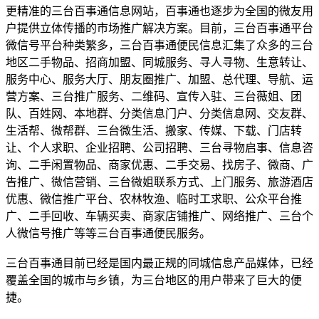
更精准的三台百事通信息网站，百事通也逐步为全国的微友用
户提供立体传播的市场推广解决方案。目前，三台百事通平台
微信号平台种类繁多，三台百事通便民信息汇集了众多的三台
地区二手物品、招商加盟、同城服务、寻人寻物、生意转让、
服务中心、服务大厅、朋友圈推广、加盟、总代理、导航、运
营方案、三台推广服务、二维码、宣传入驻、三台薇姐、团
队、百姓网、本地群、分类信息门户、分类信息网、交友群、
生活帮、微帮群、三台微生活、搬家、传媒、下载、门店转
让、个人求职、企业招聘、公司招聘、三台寻物启事、信息咨
询、二手闲置物品、商家优惠、二手交易、找房子、微商、广
告推广、微信营销、三台微姐联系方式、上门服务、旅游酒店
优惠、微信推广平台、农林牧渔、临时工求职、公众平台推
广、二手回收、车辆买卖、商家店铺推广、网络推广、三台个
人微信号推广等等三台百事通便民服务。
三台百事通目前已经是国内最正规的同城信息产品媒体，已经
覆盖全国的城市与乡镇，为三台地区的用户带来了巨大的便
捷。