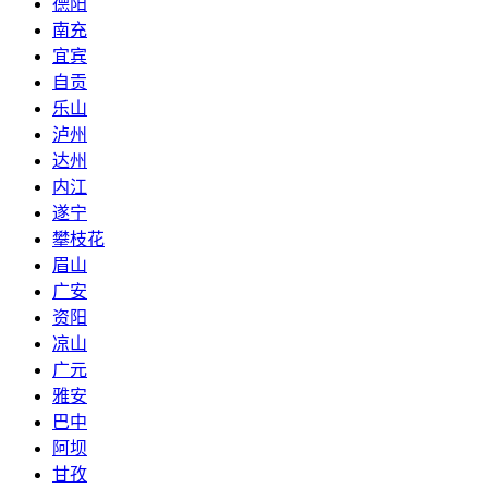
德阳
南充
宜宾
自贡
乐山
泸州
达州
内江
遂宁
攀枝花
眉山
广安
资阳
凉山
广元
雅安
巴中
阿坝
甘孜