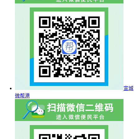
宣城
微帮港