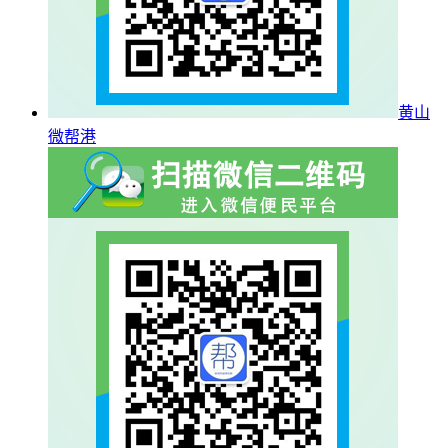
黄山
微帮港