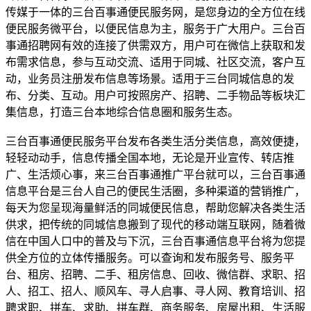
传媒于一体的三台百事通便民服务网，是您身边的全方位在线
便民服务微平台，以便民信息为主，服务于广大用户。三台百
事通招聘网有效的连接了供需双方，用户可在微信上获取和发
布需求信息，参与互动交流、适用于同城、社区交流，客户互
动，业务员注册发布信息等场景。适用于三台同城信息的发
布、分类、互动。用户可按照房产、招聘、二手物品等板块汇
集信息，打造三台本地综合信息圈和服务生态。
三台百事通便民服务平台发布各类生活分类信息，高效便捷，
轻轻动动手，信息传播全国本地，无论是开业宣传、转店推
广、生活烦心事，来三台百事通推广平台就可以，三台百事通
信息平台是三台人自己的便民生活圈，多种渠道的营销推广，
每天为您呈现海量鲜活的同城便民信息，帮助您解决各类生活
供求，把传统的同城信息搬到了现代的移动端互联网，随着微
信在中国人口中的普及与下沉，三台百事通信息平台将为您提
供全方位的立体传播服务。可以查询和发布服务号、服务平
台、租房、招聘、二手、租房信息、回收、微信群、求职、招
人、招工、招人、顺风车、寻人启事、寻人网、教育培训、招
聘求职、拼车、求助、拼车群、商务服务、房屋出租、生活服