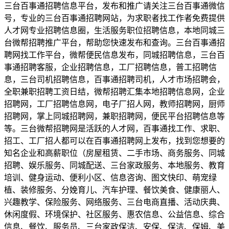
三台百事通招聘信息平台，发布和推广请关注三台百事通微信
号，专业的三台百事通招聘网站，为求职者找工作者免费提供
人才网专业招聘信息圈，生活服务职位招聘信息，本地同城三
台微帮招聘推广平台，帮助您快速发布和查询。三台百事通招
聘网找工作平台，微帮便民信息发布，同城招聘信息，三台百
事通招聘客服，企业招聘信息，工厂招聘信息，普工招聘信
息，三台司机招聘信息，百事通招聘司机，人才市场招聘会，
全职兼职招聘工资日结，微帮招聘汇集本地招聘信息网，企业
招聘网，工厂招聘信息网，电子厂招人网，教师招聘网，厨师
招聘网，掌上同城招聘网，兼职招聘网，便民平台招聘信息等
等。三台微帮招聘网是活跃的人才网，百事通找工作、求职、
招工、工厂招人都可以在百事通招聘网上发布，找到您想要的
知名企业和高薪职位（房屋租赁、二手市场、商务服务、同城
招聘、娱乐服务、同城配送、三台家政服务、本地服务、教育
培训、健身运动、便利小区、信息咨询、图文快印、萌宠绿
植、装修服务、分娩育儿、汽车护理、餐饮美食、健康丽人、
兴趣教学、保险服务、网络服务、三台电商直播、活动庆典、
休闲度假、环境保护、社区服务、惠农信息、公益信息、综合
信息、餐饮、服务员、三台家政保洁、安保、保洁、保姆、美