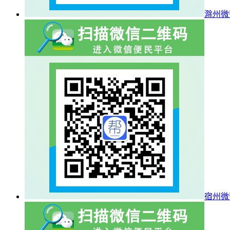
滁州微
宿州微