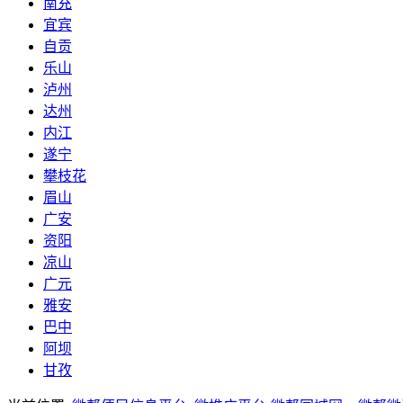
南充
宜宾
自贡
乐山
泸州
达州
内江
遂宁
攀枝花
眉山
广安
资阳
凉山
广元
雅安
巴中
阿坝
甘孜