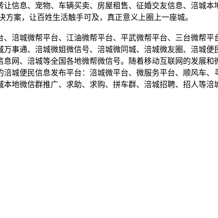
转让信息、宠物、车辆买卖、房屋租售、征婚交友信息、涪城本
解决方案，让百姓生活触手可及，真正意义上圈上一座城。
台、涪城微帮平台、江油微帮平台、平武微帮平台、三台微帮平
城万事通、涪城微姐微信号、涪城微同城、涪城微友圈、涪城便
信息网、涪城等全国各地微帮微信号。随着移动互联网的发展和
的涪城便民信息发布平台：涪城微平台、微服务平台、顺风车、
城本地微信群推广、求助、求购、拼车群、涪城招聘、招人等涪