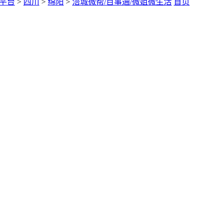
平台
>
四川
>
绵阳
>
涪城微帮/百事通/微姐微生活
首页