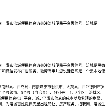
台，发布涪城便民信息请关注涪城便民平台微信号、涪城便
台，发布涪城便民信息请关注涪城便民平台微信号、涪城便民微
广和微信发布广告服务，微帮有事儿您说话官网是一个集本地便
市南部县、西充县；南接遂宁市射洪市、大英县；西邻德阳市罗
个县级市、5个县（自治县），分别是： 1、3个区：涪城区、
涪城便民信息推广平台，减少了发布信息的成本以及繁琐的步骤，
网，为涪城百姓提供房屋出租转让、房产服务、招聘网、涪城生