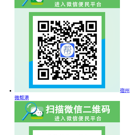
宿州
微帮港