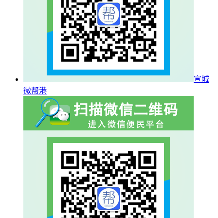
宣城
微帮港