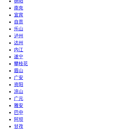
德阳
南充
宜宾
自贡
乐山
泸州
达州
内江
遂宁
攀枝花
眉山
广安
资阳
凉山
广元
雅安
巴中
阿坝
甘孜