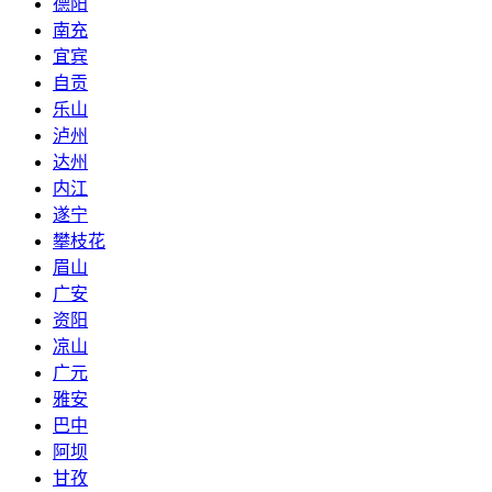
德阳
南充
宜宾
自贡
乐山
泸州
达州
内江
遂宁
攀枝花
眉山
广安
资阳
凉山
广元
雅安
巴中
阿坝
甘孜