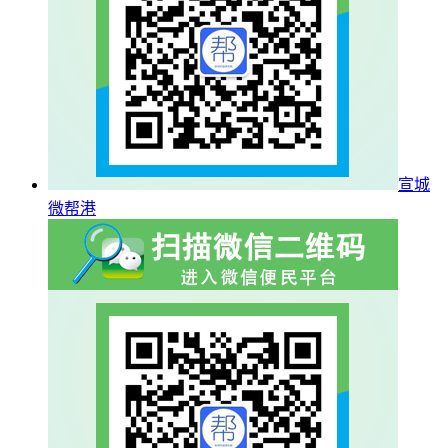
宣城
微帮港