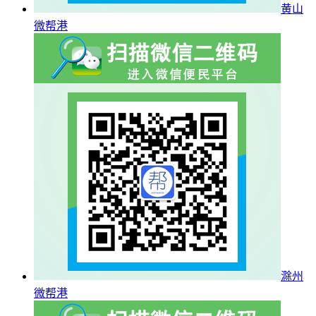
黄山
微帮港
滁州
微帮港