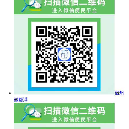
宿州
微帮港