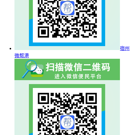
宿州
微帮港