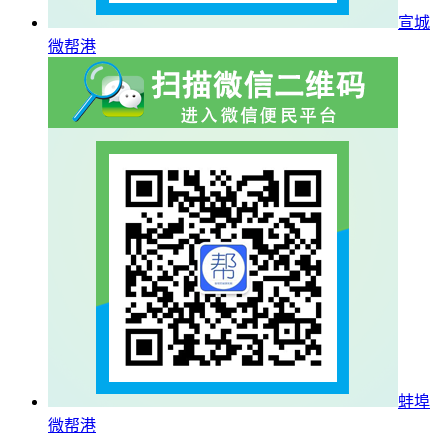
宣城
微帮港
蚌埠
微帮港