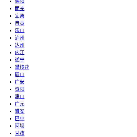
德阳
南充
宜宾
自贡
乐山
泸州
达州
内江
遂宁
攀枝花
眉山
广安
资阳
凉山
广元
雅安
巴中
阿坝
甘孜