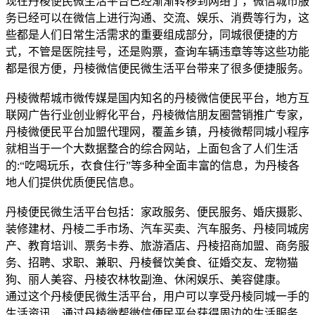
现在丹棱便民微生活平台已经渐渐转移到网络了，微信城市服
务已经可以在微信上进行沟通、交流、娱乐、消费等行为，这
些都是人们日常生活需求的重要组成部分，同城很便捷的方
式，不管是医院挂号，还是购票，查询车辆违章等等这些功能
都是很方便，丹棱微信便民微生活平台带来了很多便捷服务。
丹棱微帮城市微传媒是国内知名的丹棱微信便民平台，地方互
联网广告行业创业孵化平台，丹棱微信朋友圈营销推广专家，
丹棱微便民平台加盟代理网，覆盖乡镇，丹棱微帮同城小程序
就相当于一个大数据整合的综合网站，上面包含了人们生活
的:“吃喝玩乐，衣食住行”等多种全面丰富的信息，为丹棱各
地人们提供优质便民信息。
丹棱便民微生活平台包括：家政服务、便民服务、婚庆摄影、
装修建材、丹棱二手市场、汽车买卖、汽车服务、丹棱同城房
产、教育培训、票务卡券、旅游酒店、丹棱招商加盟、商务服
务、招聘、求职、兼职、丹棱餐饮美食、征婚交友、宠物猫
狗、丽人美容、丹棱农林牧副渔、休闲娱乐、美容健康。
通过这个丹棱便民微生活平台，用户可以享受丹棱同城一手的
生活资讯，通过丹棱微帮微信便民平台获得周边的生活服务，