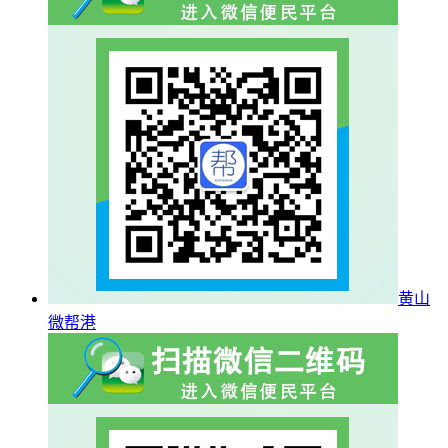
黄山
微帮港