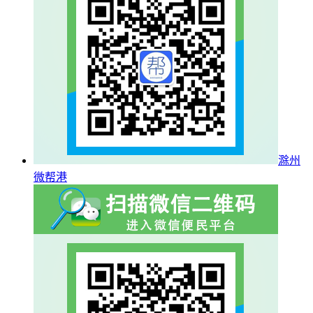
滁州
微帮港