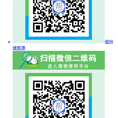
宿州
微帮港