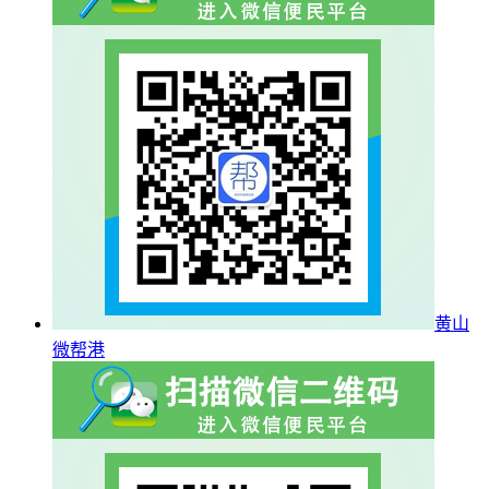
黄山
微帮港