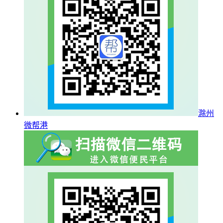
滁州
微帮港