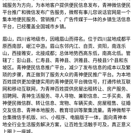
城服务为方向，为本地客户提供便民信息发布，青神微信便民
平台推广和微信发布广告服务，微帮有事儿您说话官网是一个
集本地便民服务、营销推广、广告传媒于一体的乡镇生活信息
平台，已经覆盖全国城市乡镇。
眉山，四川省地级市，因峨眉山而得名。位于四川盆地成都平
原西南部，岷江中游。眉山东邻内江、自贡、资阳，南连乐
山，西接雅安，北接成都；总体地势西高东低，南高北低。管
辖了：彭山县、仁寿县、青神县、洪雅县、丹棱县5个县和东
坡区。青神便民信息推广平台，减少了发布信息的成本以及繁
琐的步骤，真正做到了服务大众的青神便民推广平台。为本地
百姓提供更加便捷实用的青神便民平台微信号，打通传统互联
网和移动互联网，为青神百姓提供房屋出租转让、房产服务、
招聘网、青神生活服务、寻人寻物、兼职信息、二手买卖、青
神便民微信群、转让信息、宠物、车辆买卖、房屋租售、征婚
交友信息、青神本地服务、教育培训等聚集流量。青神微帮平
台集微信手机版、H5、小程序、电脑版于一体，面向青神本
地全行业生活服务解决方案，让百姓生活触手可及，真正意义
上圈上一座城。