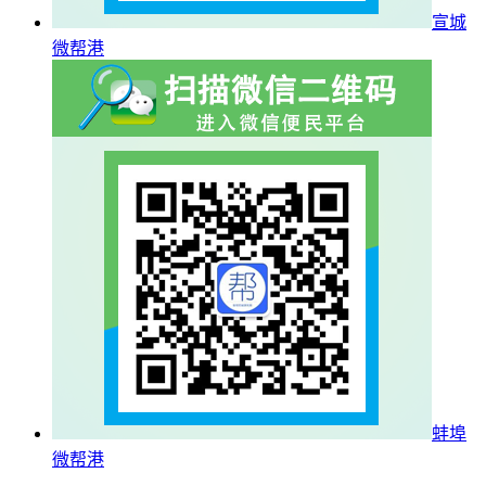
宣城
微帮港
蚌埠
微帮港