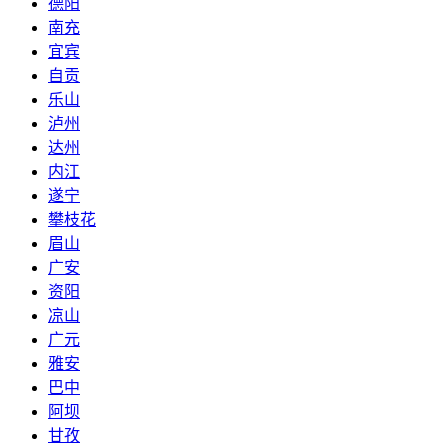
德阳
南充
宜宾
自贡
乐山
泸州
达州
内江
遂宁
攀枝花
眉山
广安
资阳
凉山
广元
雅安
巴中
阿坝
甘孜